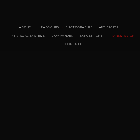
ACCUEIL
PARCOURS
PHOTOGRAPHIE
ART DIGITAL
AI VISUAL SYSTEMS
COMMANDES
EXPOSITIONS
TRANSMISSION
CONTACT