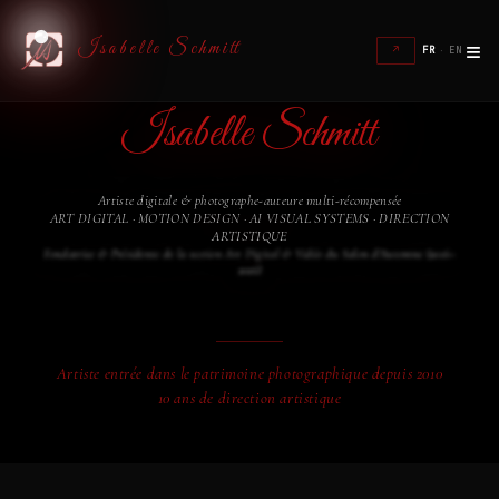
≡
Isabelle Schmitt
↗
FR
·
EN
Isabelle Schmitt
Artiste digitale & photographe-auteure multi-récompensée
ART DIGITAL · MOTION DESIGN · AI VISUAL SYSTEMS · DIRECTION
ARTISTIQUE
Fondatrice & Présidente de la section Art Digital & Vidéo du Salon d'Automne (2016–
2026)
Artiste entrée dans le patrimoine photographique depuis 2010
10 ans de direction artistique