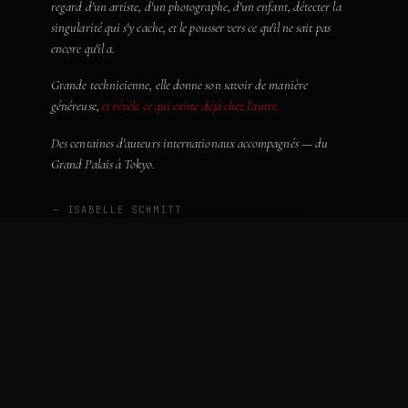
regard d'un artiste, d'un photographe, d'un enfant, détecter la
singularité qui s'y cache, et le pousser vers ce qu'il ne sait pas
encore qu'il a.
Grande technicienne, elle donne son savoir de manière
généreuse,
et révèle ce qui existe déjà chez l'autre.
Des centaines d'auteurs internationaux accompagnés — du
Grand Palais à Tokyo.
— ISABELLE SCHMITT